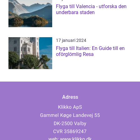
Flyga till Valencia - utforska den
underbara staden
17 januari 2024
Flyga till Italien: En Guide till en
oförglömlig Resa
Adress
web:
www.klikko.dk