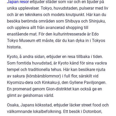
Japan resor
erbjuder städer som var och en bjuder på
unika upplevelser. Tokyo, huvudstaden, pulserar med liv
och är en teknikens och modets knutpunkt. Här kan du
besöka berömda områden som Shibuya och Shinjuku,
och uppleva allt från avancerad shopping till
enastående mat. För den kulturintresserade är Edo
Tokyo Museum ett måste, där du kan dyka in i Tokyos
historia.
Kyoto, å andra sidan, erbjuder en resa tillbaka i tiden.
Som forntida huvudstad, är Kyoto känd för sina vackra
tempel och traditionella tehus. Här kan besökare njuta
av sakura (körsbärsblommor) i full flor, särskilt vid
Kiyomizu-dera och Kinkaku-ji, den Gyllene Paviljongen.
En promenad genom Gion-distriktet kan också ge en
glimt av geishornas värld.
Osaka, Japans köksstad, erbjuder läcker street food och
välkomnande lokalbefolkning. Ett besök i Dotonbori,