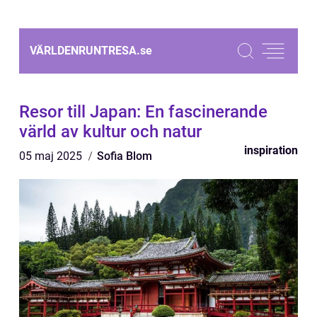
VÄRLDENRUNTRESA.
se
Resor till Japan: En fascinerande
värld av kultur och natur
inspiration
05 maj 2025
Sofia Blom