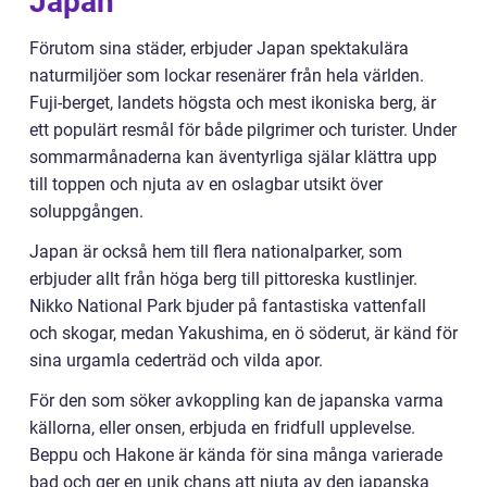
Japan
Förutom sina städer, erbjuder Japan spektakulära
naturmiljöer som lockar resenärer från hela världen.
Fuji-berget, landets högsta och mest ikoniska berg, är
ett populärt resmål för både pilgrimer och turister. Under
sommarmånaderna kan äventyrliga själar klättra upp
till toppen och njuta av en oslagbar utsikt över
soluppgången.
Japan är också hem till flera nationalparker, som
erbjuder allt från höga berg till pittoreska kustlinjer.
Nikko National Park bjuder på fantastiska vattenfall
och skogar, medan Yakushima, en ö söderut, är känd för
sina urgamla cederträd och vilda apor.
För den som söker avkoppling kan de japanska varma
källorna, eller onsen, erbjuda en fridfull upplevelse.
Beppu och Hakone är kända för sina många varierade
bad och ger en unik chans att njuta av den japanska