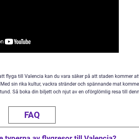
r att flyga till Valencia kan du vara säker på att staden kommer at
. Med sin rika kultur, vackra stränder och spännande mat komme
stund. Så boka din biljett och njut av en oförglömlig resa till den
FAQ
 typerna av flygresor till Valencia?