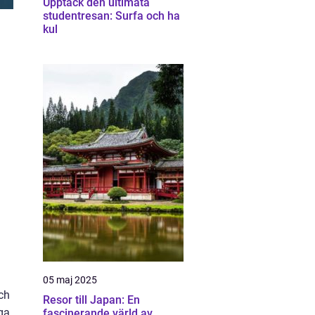
Upptäck den ultimata
studentresan: Surfa och ha
kul
05 maj 2025
och
Resor till Japan: En
yga
fascinerande värld av