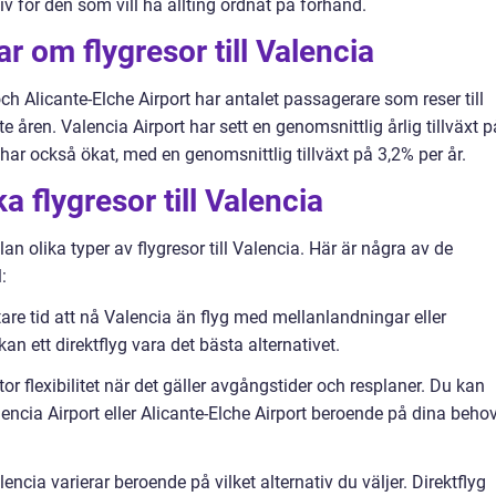
iv för den som vill ha allting ordnat på förhand.
r om flygresor till Valencia
 och Alicante-Elche Airport har antalet passagerare som reser till
 åren. Valencia Airport har sett en genomsnittlig årlig tillväxt p
har också ökat, med en genomsnittlig tillväxt på 3,2% per år.
a flygresor till Valencia
lan olika typer av flygresor till Valencia. Här är några av de
:
ortare tid att nå Valencia än flyg med mellanlandningar eller
an ett direktflyg vara det bästa alternativet.
 stor flexibilitet när det gäller avgångstider och resplaner. Du kan
encia Airport eller Alicante-Elche Airport beroende på dina beho
alencia varierar beroende på vilket alternativ du väljer. Direktflyg