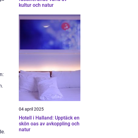
kultur och natur
n:
n.
04 april 2025
Hotell i Halland: Upptäck en
skön oas av avkoppling och
natur
de.