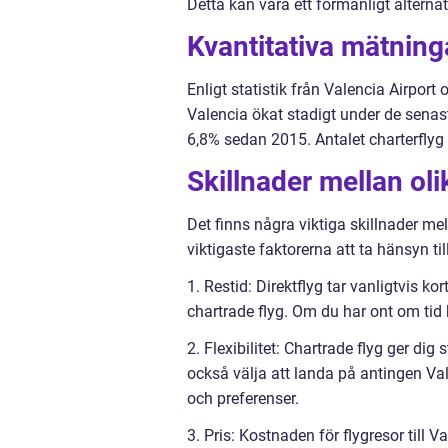
Detta kan vara ett förmånligt alternat
Kvantitativa mätninga
Enligt statistik från Valencia Airport
Valencia ökat stadigt under de senaste
6,8% sedan 2015. Antalet charterflyg 
Skillnader mellan olik
Det finns några viktiga skillnader mel
viktigaste faktorerna att ta hänsyn till
1. Restid: Direktflyg tar vanligtvis k
chartrade flyg. Om du har ont om tid k
2. Flexibilitet: Chartrade flyg ger dig
också välja att landa på antingen Val
och preferenser.
3. Pris: Kostnaden för flygresor till V