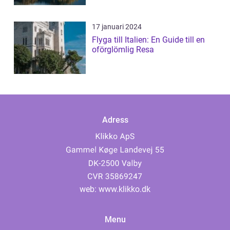
17 januari 2024
Flyga till Italien: En Guide till en
oförglömlig Resa
Adress
web:
www.klikko.dk
Menu