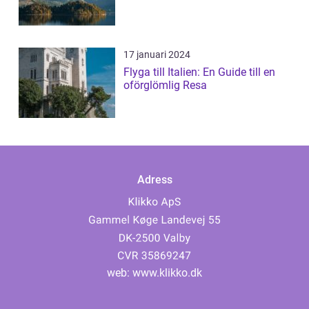
17 januari 2024
Flyga till Italien: En Guide till en
oförglömlig Resa
Adress
web:
www.klikko.dk