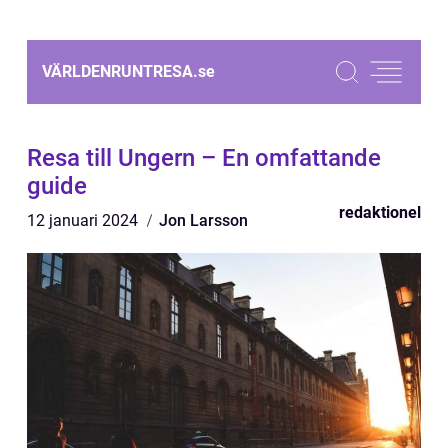
VÄRLDENRUNTRESA.
se
Resa till Ungern – En omfattande
guide
redaktionel
12 januari 2024
Jon Larsson