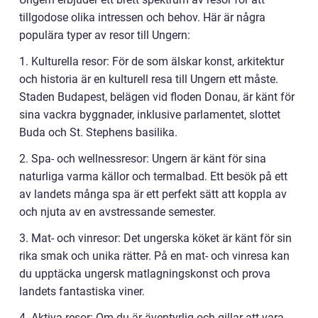
tillgodose olika intressen och behov. Här är några
populära typer av resor till Ungern:
1. Kulturella resor: För de som älskar konst, arkitektur
och historia är en kulturell resa till Ungern ett måste.
Staden Budapest, belägen vid floden Donau, är känt för
sina vackra byggnader, inklusive parlamentet, slottet
Buda och St. Stephens basilika.
2. Spa- och wellnessresor: Ungern är känt för sina
naturliga varma källor och termalbad. Ett besök på ett
av landets många spa är ett perfekt sätt att koppla av
och njuta av en avstressande semester.
3. Mat- och vinresor: Det ungerska köket är känt för sin
rika smak och unika rätter. På en mat- och vinresa kan
du upptäcka ungersk matlagningskonst och prova
landets fantastiska viner.
4. Aktiva resor: Om du är äventyrlig och gillar att vara