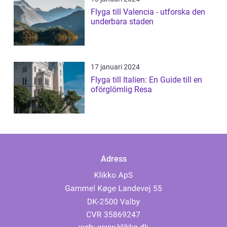
Flyga till Valencia - utforska den
underbara staden
17 januari 2024
Flyga till Italien: En Guide till en
oförglömlig Resa
Adress