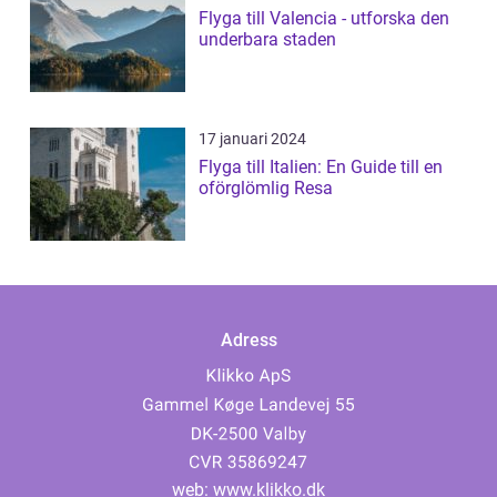
Flyga till Valencia - utforska den
underbara staden
17 januari 2024
Flyga till Italien: En Guide till en
oförglömlig Resa
Adress
web:
www.klikko.dk