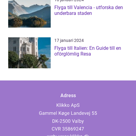
Flyga till Valencia - utforska den
underbara staden
17 januari 2024
Flyga till Italien: En Guide till en
oförglömlig Resa
Adress