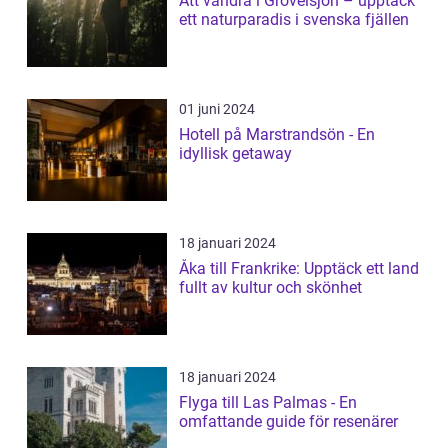
Att vandra i Grövelsjön – upptäck
ett naturparadis i svenska fjällen
01 juni 2024
Hotell på Marstrandsön - En
idyllisk getaway
18 januari 2024
Åka till Frankrike: Upptäck ett land
fullt av kultur och skönhet
18 januari 2024
Flyga till Las Palmas - En
omfattande guide för resenärer