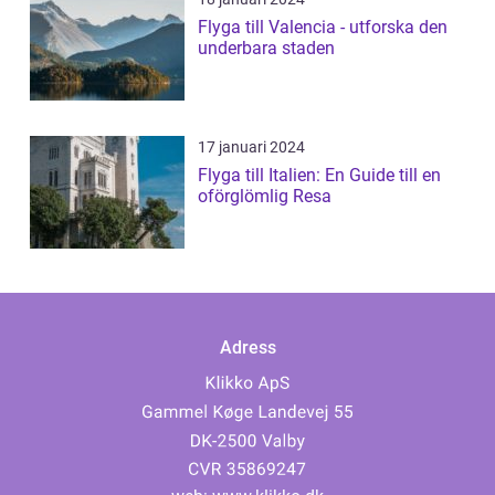
Flyga till Valencia - utforska den
underbara staden
17 januari 2024
Flyga till Italien: En Guide till en
oförglömlig Resa
Adress