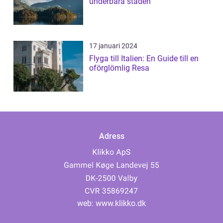
underbara staden
17 januari 2024
Flyga till Italien: En Guide till en
oförglömlig Resa
Adress
web:
www.klikko.dk