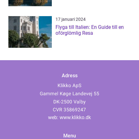
17 januari 2024
Flyga till Italien: En Guide till en
oförglömlig Resa
Adress
web:
www.klikko.dk
Menu