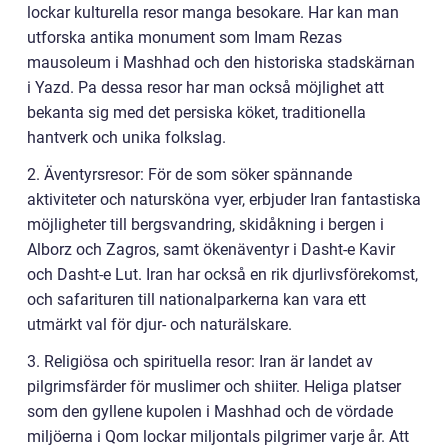
lockar kulturella resor manga besokare. Har kan man
utforska antika monument som Imam Rezas
mausoleum i Mashhad och den historiska stadskärnan
i Yazd. Pa dessa resor har man också möjlighet att
bekanta sig med det persiska köket, traditionella
hantverk och unika folkslag.
2. Äventyrsresor: För de som söker spännande
aktiviteter och natursköna vyer, erbjuder Iran fantastiska
möjligheter till bergsvandring, skidåkning i bergen i
Alborz och Zagros, samt ökenäventyr i Dasht-e Kavir
och Dasht-e Lut. Iran har också en rik djurlivsförekomst,
och safarituren till nationalparkerna kan vara ett
utmärkt val för djur- och naturälskare.
3. Religiösa och spirituella resor: Iran är landet av
pilgrimsfärder för muslimer och shiiter. Heliga platser
som den gyllene kupolen i Mashhad och de vördade
miljöerna i Qom lockar miljontals pilgrimer varje år. Att