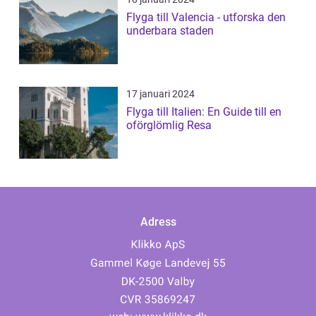
Flyga till Valencia - utforska den
underbara staden
17 januari 2024
Flyga till Italien: En Guide till en
oförglömlig Resa
Adress