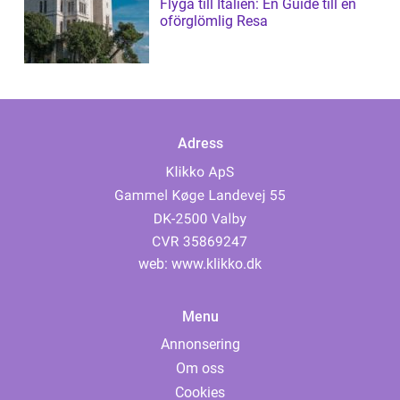
Flyga till Italien: En Guide till en
oförglömlig Resa
Adress
web:
www.klikko.dk
Menu
Annonsering
Om oss
Cookies