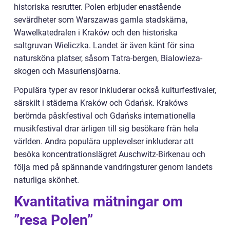
historiska resrutter. Polen erbjuder enastående
sevärdheter som Warszawas gamla stadskärna,
Wawelkatedralen i Kraków och den historiska
saltgruvan Wieliczka. Landet är även känt för sina
natursköna platser, såsom Tatra-bergen, Bialowieza-
skogen och Masuriensjöarna.
Populära typer av resor inkluderar också kulturfestivaler,
särskilt i städerna Kraków och Gdańsk. Krakóws
berömda påskfestival och Gdańsks internationella
musikfestival drar årligen till sig besökare från hela
världen. Andra populära upplevelser inkluderar att
besöka koncentrationslägret Auschwitz-Birkenau och
följa med på spännande vandringsturer genom landets
naturliga skönhet.
Kvantitativa mätningar om
”resa Polen”