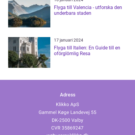
Flyga till Valencia - utforska den
underbara staden
17 januari 2024
Flyga till Italien: En Guide till en
oförglömlig Resa
Adress