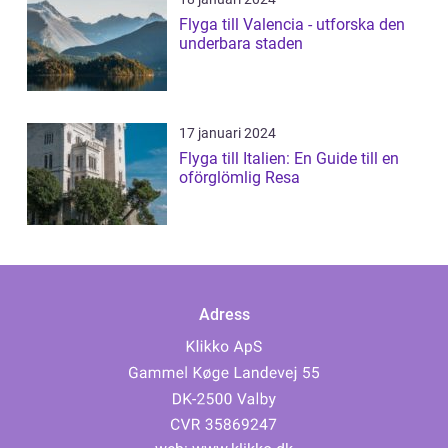
Flyga till Valencia - utforska den
underbara staden
17 januari 2024
Flyga till Italien: En Guide till en
oförglömlig Resa
Adress