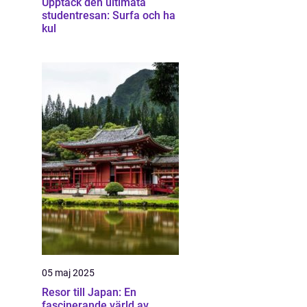
Upptäck den ultimata
studentresan: Surfa och ha
kul
05 maj 2025
Resor till Japan: En
fascinerande värld av