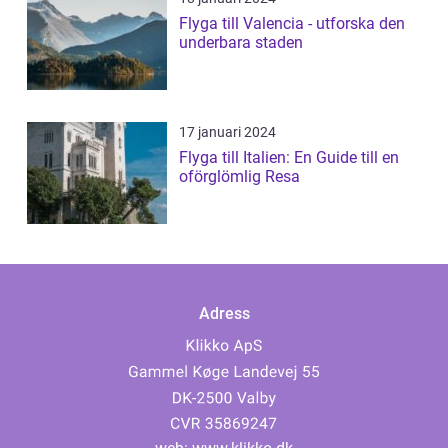
Flyga till Valencia - utforska den
underbara staden
17 januari 2024
Flyga till Italien: En Guide till en
oförglömlig Resa
Adress