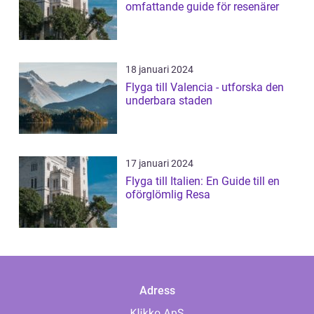
omfattande guide för resenärer
18 januari 2024
Flyga till Valencia - utforska den
underbara staden
17 januari 2024
Flyga till Italien: En Guide till en
oförglömlig Resa
Adress