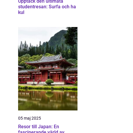
Upptäck den ultimata
studentresan: Surfa och ha
kul
05 maj 2025
Resor till Japan: En
fascinerande värld av