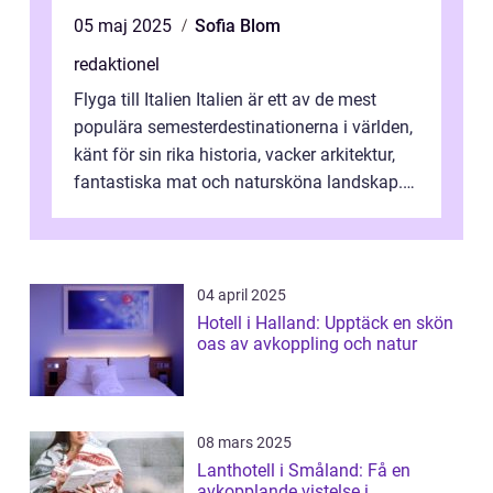
05 maj 2025
Sofia Blom
redaktionel
Flyga till Italien Italien är ett av de mest
populära semesterdestinationerna i världen,
känt för sin rika historia, vacker arkitektur,
fantastiska mat och natursköna landskap.
För att få ut det mesta...
04 april 2025
Hotell i Halland: Upptäck en skön
oas av avkoppling och natur
08 mars 2025
Lanthotell i Småland: Få en
avkopplande vistelse i