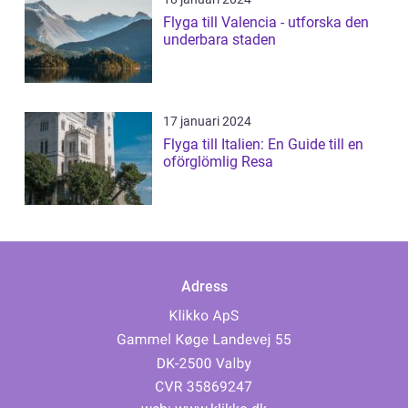
Flyga till Valencia - utforska den
underbara staden
17 januari 2024
Flyga till Italien: En Guide till en
oförglömlig Resa
Adress