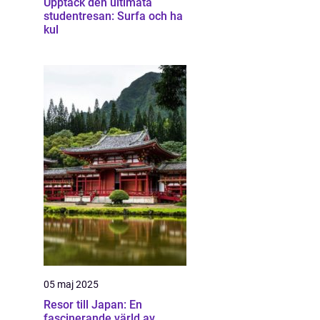
Upptäck den ultimata
studentresan: Surfa och ha
kul
05 maj 2025
Resor till Japan: En
fascinerande värld av