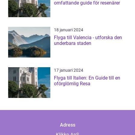
omfattande guide för resenärer
18 januari 2024
Flyga till Valencia - utforska den
underbara staden
17 januari 2024
Flyga till Italien: En Guide till en
oförglömlig Resa
Adress