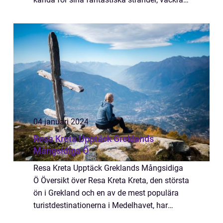
landskap och ett mildt subtropiskt klimat
som lockar besökare från hela världe...
04 januari 2024
Resa Kreta Upptäck Greklands
Mångsidiga Ö
Resa Kreta Upptäck Greklands Mångsidiga
Ö Översikt över Resa Kreta Kreta, den största
ön i Grekland och en av de mest populära
turistdestinationerna i Medelhavet, har
något för alla. Oavsett om du är ute efter sol