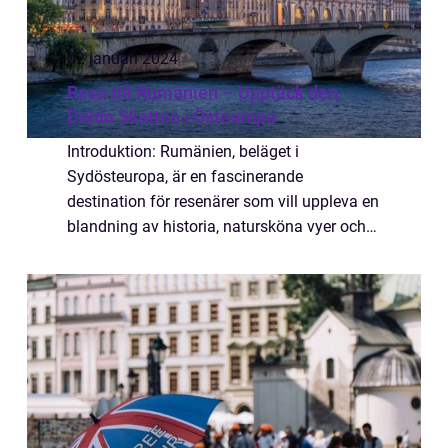
02 januari 2024
Resa till Rumänien – Upptäck den
Dolda Skatten i Östeuropa
Introduktion: Rumänien, beläget i
Sydösteuropa, är en fascinerande
destination för resenärer som vill uppleva en
blandning av historia, natursköna vyer och
kulturella upplevelser. Trots att landet ofta
har förbisetts som en turistdestination, har
Rum...