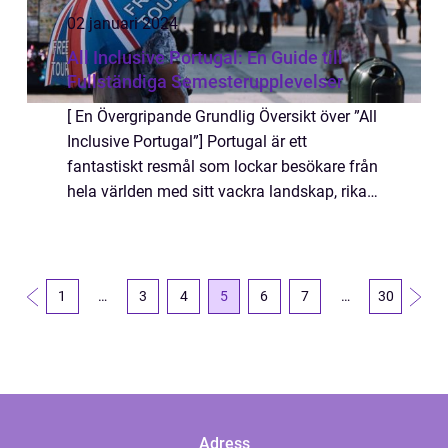
02 januari 2024
All Inclusive Portugal: En Guide till
Fullständiga Semesterupplevelser
[ En Övergripande Grundlig Översikt över ”All
Inclusive Portugal”] Portugal är ett
fantastiskt resmål som lockar besökare från
hela världen med sitt vackra landskap, rika
kultur och soliga klimat. Ett sätt att verkligen
njuta av allt som ...
1
…
3
4
5
6
7
…
30
Adress