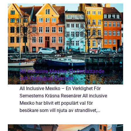
och bad, kulturella sevärdheter elle...
04 januari 2024
All Inclusive Mexiko: En Omfattande
och Fördjupad Översikt
All Inclusive Mexiko – En Verklighet För
Semesterns Kräsna Resenärer All inclusive
Mexiko har blivit ett populärt val för
besökare som vill njuta av strandlivet,
utforska den rika kulturen och samtidigt ha
allt bekvämt inom räckhåll. Denna arti...