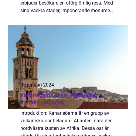
erbjuder besökare en oförglömlig resa. Med
sina vackra städer, imponerande monument
och storslagna landskap har Polen något att
erbjuda alla resenärer. I denna a...
05 januari 2024
Kanarieöarna Resa: Upptäckt av
Paradis i Atlanten
Introduktion: Kanarieöarna är en grupp av
vulkaniska öar belägna i Atlanten, nära den
nordvästra kusten av Afrika. Dessa öar är
kända för sina fantastiska stränder, vackra