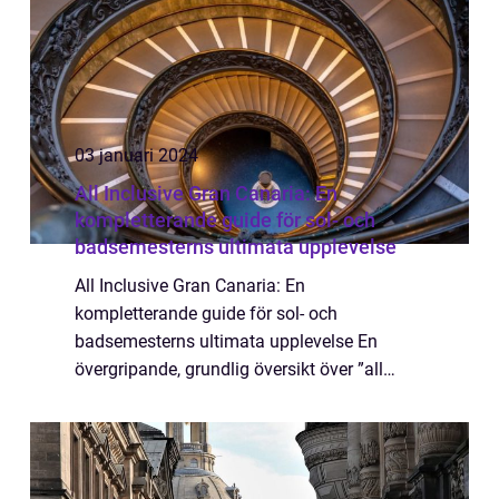
03 januari 2024
All Inclusive Gran Canaria: En
kompletterande guide för sol- och
badsemesterns ultimata upplevelse
All Inclusive Gran Canaria: En
kompletterande guide för sol- och
badsemesterns ultimata upplevelse En
övergripande, grundlig översikt över ”all
inclusive Gran Canaria” Gran Canaria är en
populär semesterdestination som erbjuder
en mångfal...