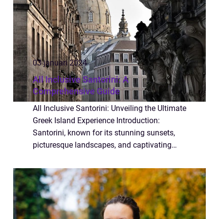
03 januari 2024
All Inclusive Santorini: A
Comprehensive Guide
All Inclusive Santorini: Unveiling the Ultimate
Greek Island Experience Introduction:
Santorini, known for its stunning sunsets,
picturesque landscapes, and captivating
culture, has become a popular destination
for travelers seeking a luxurious and h...