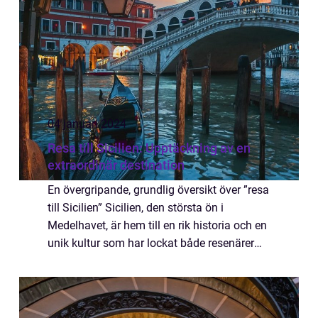
04 januari 2024
Resa till Sicilien: Upptäckning av en
extraordinär destination
En övergripande, grundlig översikt över ”resa
till Sicilien” Sicilien, den största ön i
Medelhavet, är hem till en rik historia och en
unik kultur som har lockat både resenärer
och erövrare under århundraden. Denna
artikel kommer att utfo...