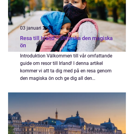
03 januari 2024
Resa till Irland – Utforska den magiska
ön
Introduktion Välkommen till vår omfattande
guide om resor till Irland! I denna artikel
kommer vi att ta dig med på en resa genom
den magiska ön och ge dig all den
information du behöver för att planera din
egen oförglömliga Irlandsresa. Från dess
rik...